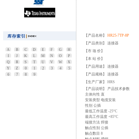
【产品名称】
HR25-7TP-8P
【产品类别】 连接器
A
B
C
D
E
F
G
H
【市 场 价】
I
J
K
L
M
N
O
P
【本 站 价】
Q
R
S
T
U
V
W
X
【产品用途】 连接器
Y
Z
0
1
2
3
4
5
【产品规格】 连接器
6
7
8
9
【生产厂家】 HRS
【产品说明】 产品技术参数
主体向性 直
安装类型 电缆安装
性别 公插
最低工作温度 -25°C
最高工作温度 +85°C
端接方法 焊接
触点性别 公插
触点数目 8