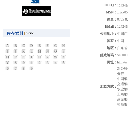
OICQ：
124241
MSN：
zhjcx0
传真：
0755-8
EMail：
12424
公司地址：
中国广
国家：
中国
A
B
C
D
E
F
G
H
地区：
广东省
I
J
K
L
M
N
O
P
邮政编码：
518000
Q
R
S
T
U
V
W
X
网址：
http://
Y
Z
0
1
2
3
4
5
6
7
8
9
对公账
分行
中国银行
交通银行
汇款方式：
农业银行
工商银行
建设银行
招商银行