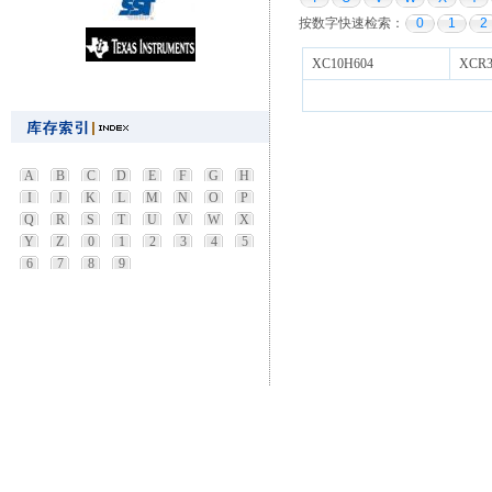
按数字快速检索：
0
1
2
XC10H604
XCR3
A
B
C
D
E
F
G
H
I
J
K
L
M
N
O
P
Q
R
S
T
U
V
W
X
Y
Z
0
1
2
3
4
5
6
7
8
9