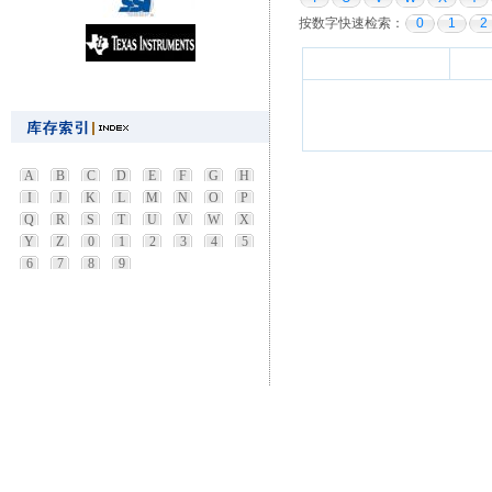
按数字快速检索：
0
1
2
A
B
C
D
E
F
G
H
I
J
K
L
M
N
O
P
Q
R
S
T
U
V
W
X
Y
Z
0
1
2
3
4
5
6
7
8
9