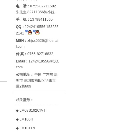
电 话：
0755-82711502
朱先生 82711356陈小姐
手 机：
13798411565
QQ：
1242419556 153235
2141
MSN：
zhjcx0526@hotmai
l.com
传 真：
0755-82716832
EMail：
1242419556@QQ.
com
公司地址：
中国 广东省 深
圳市 深圳市福田区华康大
厦2栋609
相关型号：
◆
LM08S102CIMT
◆
LM100H
◆
LM1011N