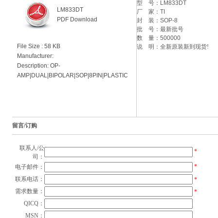
型 号：
LM833DT
LM833DT
厂 家：
TI
PDF Download
封 装：
SOP-8
批 号：
最新批号
数 量：
500000
File Size : 58 KB
说 明：全新原装新到现货!
Manufacturer:
Description: OP-
AMP|DUAL|BIPOLAR|SOP|8PIN|PLASTIC
留言/订购
联系人/公
*
司：
*
电子邮件：
联系电话：
*
需求数量：
*
QICQ：
MSN：