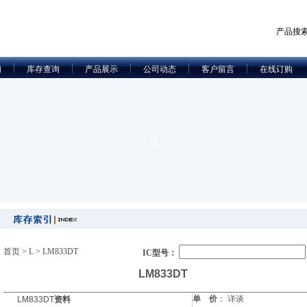
产品搜
们
库存查询
产品展示
公司动态
客户留言
在线订购
首页
>
L
> LM833DT
IC型号：
LM833DT
单 价
：
详谈
LM833DT
资料