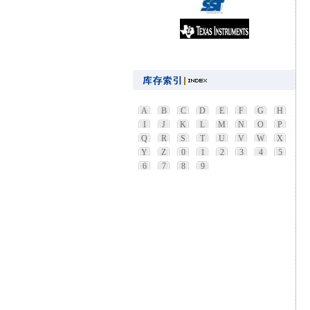
A
B
C
D
E
F
G
H
I
J
K
L
M
N
O
P
Q
R
S
T
U
V
W
X
Y
Z
0
1
2
3
4
5
6
7
8
9