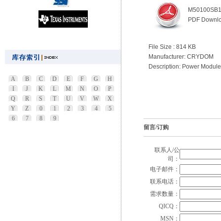
M50100SB1
PDF Downl
File Size : 814 KB
Manufacturer: CRYDOM
Description: Power Modul
A
B
C
D
E
F
G
H
I
J
K
L
M
N
O
P
Q
R
S
T
U
V
W
X
Y
Z
0
1
2
3
4
5
6
7
8
9
留言/订购
联系人/公
司：
电子邮件：
联系电话：
需求数量：
QICQ：
MSN：