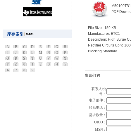
M50100TB1
PDF Downl
File Size : 159 KB
Manufacturer: ETC1
Description: High Surge Cu
Rectifier Circuits Up to 160
A
B
C
D
E
F
G
H
Blocking Standard
I
J
K
L
M
N
O
P
Q
R
S
T
U
V
W
X
Y
Z
0
1
2
3
4
5
6
7
8
9
留言/订购
联系人/公
司：
电子邮件：
联系电话：
需求数量：
QICQ：
MSN：