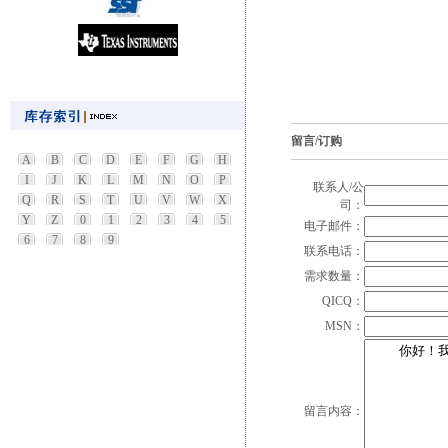
留言/订购
A
B
C
D
E
F
G
H
I
J
K
L
M
N
O
P
联系人/公
Q
R
S
T
U
V
W
X
司：
Y
Z
0
1
2
3
4
5
电子邮件：
6
7
8
9
联系电话：
需求数量：
QICQ：
MSN：
留言内容：