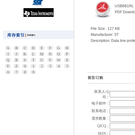
USB6B1RL
PDF Downl
File Size : 127 KB
Manufacturer: ST
Description: Data line prot
A
B
C
D
E
F
G
H
I
J
K
L
M
N
O
P
Q
R
S
T
U
V
W
X
Y
Z
0
1
2
3
4
5
6
7
8
9
留言/订购
联系人/公
司：
电子邮件：
联系电话：
需求数量：
QICQ：
MSN：