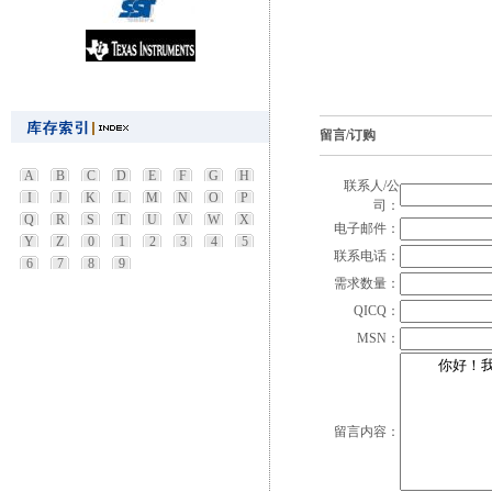
留言/订购
A
B
C
D
E
F
G
H
联系人/公
I
J
K
L
M
N
O
P
司：
Q
R
S
T
U
V
W
X
电子邮件：
Y
Z
0
1
2
3
4
5
联系电话：
6
7
8
9
需求数量：
QICQ：
MSN：
留言内容：