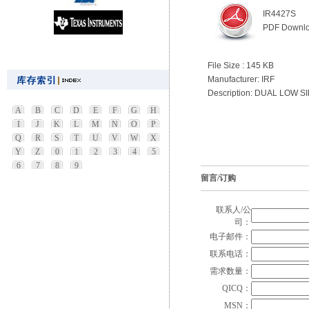
IR4427S
PDF Downl
File Size : 145 KB
Manufacturer: IRF
Description: DUAL LOW 
A
B
C
D
E
F
G
H
I
J
K
L
M
N
O
P
Q
R
S
T
U
V
W
X
Y
Z
0
1
2
3
4
5
6
7
8
9
留言/订购
联系人/公
司：
电子邮件：
联系电话：
需求数量：
QICQ：
MSN：