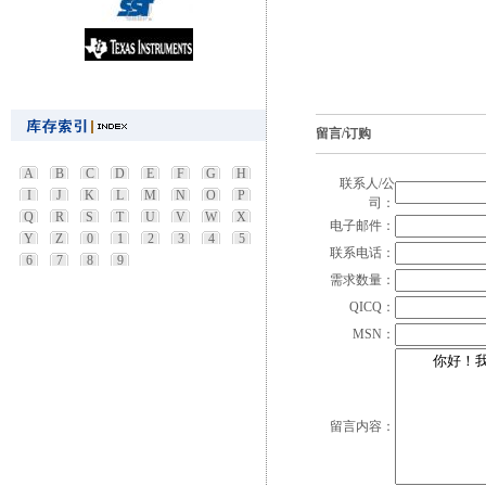
留言/订购
A
B
C
D
E
F
G
H
联系人/公
I
J
K
L
M
N
O
P
司：
Q
R
S
T
U
V
W
X
电子邮件：
Y
Z
0
1
2
3
4
5
联系电话：
6
7
8
9
需求数量：
QICQ：
MSN：
留言内容：