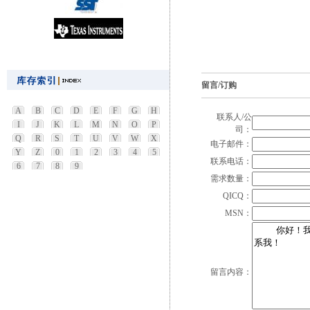
留言/订购
A
B
C
D
E
F
G
H
联系人/公
I
J
K
L
M
N
O
P
司：
Q
R
S
T
U
V
W
X
电子邮件：
Y
Z
0
1
2
3
4
5
联系电话：
6
7
8
9
需求数量：
QICQ：
MSN：
留言内容：