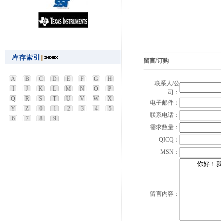
留言/订购
A
B
C
D
E
F
G
H
联系人/公
I
J
K
L
M
N
O
P
司：
Q
R
S
T
U
V
W
X
电子邮件：
Y
Z
0
1
2
3
4
5
联系电话：
6
7
8
9
需求数量：
QICQ：
MSN：
留言内容：