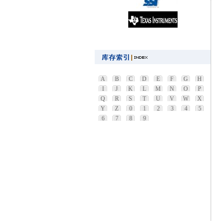
A
B
C
D
E
F
G
H
I
J
K
L
M
N
O
P
Q
R
S
T
U
V
W
X
Y
Z
0
1
2
3
4
5
6
7
8
9