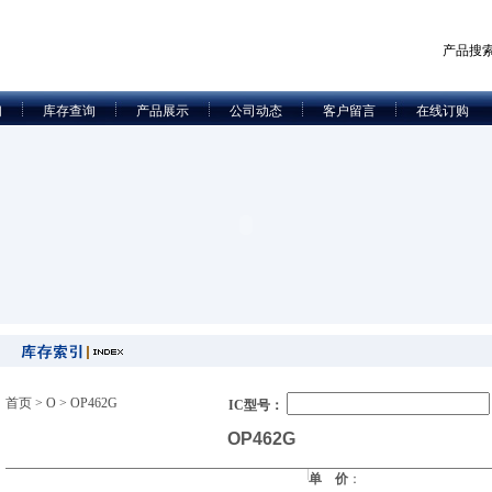
产品搜
们
库存查询
产品展示
公司动态
客户留言
在线订购
首页
>
O
> OP462G
IC型号：
OP462G
单 价
：