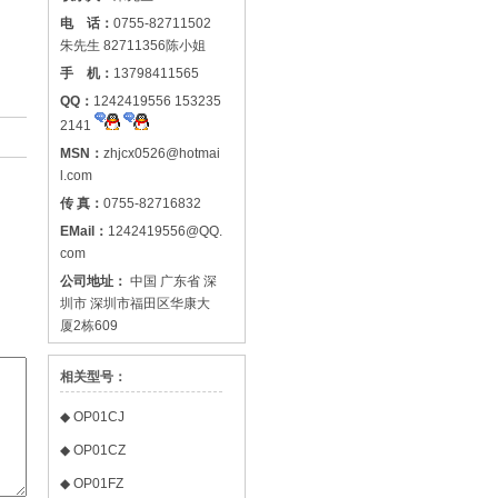
电 话：
0755-82711502
朱先生 82711356陈小姐
手 机：
13798411565
QQ：
1242419556 153235
2141
MSN：
zhjcx0526@hotmai
l.com
传 真：
0755-82716832
EMail：
1242419556@QQ.
com
公司地址：
中国 广东省 深
圳市 深圳市福田区华康大
厦2栋609
相关型号：
◆
OP01CJ
◆
OP01CZ
◆
OP01FZ