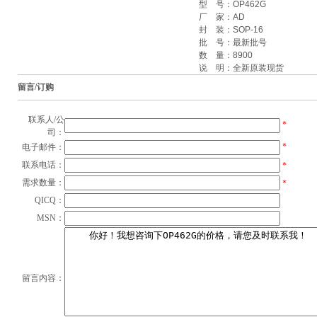
型 号：
OP462G
厂 家：
AD
封 装：
SOP-16
批 号：
最新批号
数 量：
8900
说 明：全新原装现货
留言/订购
联系人/公
*
司：
*
电子邮件：
联系电话：
*
需求数量：
*
QICQ：
MSN：
留言内容：