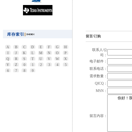
留言/订购
A
B
C
D
E
F
G
H
联系人/公
I
J
K
L
M
N
O
P
司：
Q
R
S
T
U
V
W
X
电子邮件：
Y
Z
0
1
2
3
4
5
联系电话：
6
7
8
9
需求数量：
QICQ：
MSN：
留言内容：