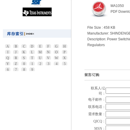
MA1050
PDF Downl
File Size : 458 KB
Manufacturer: SHINDENG
Description: Power Switch
Regulators
A
B
C
D
E
F
G
H
I
J
K
L
M
N
O
P
Q
R
S
T
U
V
W
X
Y
Z
0
1
2
3
4
5
6
7
8
9
留言/订购
联系人/公
司：
电子邮件：
联系电话：
需求数量：
QICQ：
MSN：