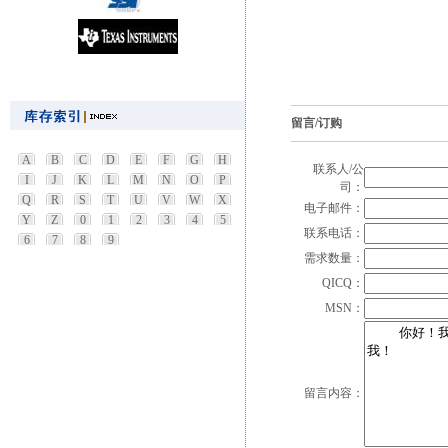
留言/订购
A
B
C
D
E
F
G
H
联系人/公
I
J
K
L
M
N
O
P
司：
Q
R
S
T
U
V
W
X
电子邮件：
Y
Z
0
1
2
3
4
5
联系电话：
6
7
8
9
需求数量：
QICQ：
MSN：
留言内容：